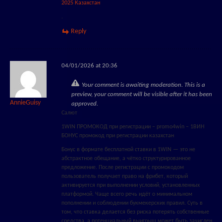
2025 Казахстан
.
Reply
04/01/2026 at 20:36
Your comment is awaiting moderation. This is a
preview, your comment will be visible after it has been
AnnieGuisy
approved.
Салют
1WIN ПРОМОКОД при регистрации – promo4win – 1ВИН
БОНУС промокод при регистрации казахстан
Бонус в формате бесплатной ставки в 1WIN — это не
абстрактное обещание, а чётко структурированное
предложение. После регистрации с промокодом
пользователь получает право на фрибет, который
активируется при выполнении условий, установленных
платформой. Чаще всего речь идёт о минимальном
пополнении и соблюдении букмекерских правил. Суть в
том, что ставка делается без риска потерять собственные
средства, а потенциальный выигрыш может быть зачислен