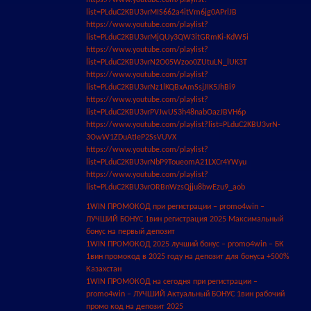
https://www.youtube.com/playlist?
list=PLduC2KBU3vrMIS662a4itVm6jg0APrlJB
https://www.youtube.com/playlist?
list=PLduC2KBU3vrMjQUy3QW3itGRmKi-KdW5i
https://www.youtube.com/playlist?
list=PLduC2KBU3vrN2O05Wzoo0ZUtuLN_lUK3T
https://www.youtube.com/playlist?
list=PLduC2KBU3vrNz1lKQBxAmSsjJIK5JhBi9
https://www.youtube.com/playlist?
list=PLduC2KBU3vrPVJwUS3h48nabOazJBVH6p
https://www.youtube.com/playlist?list=PLduC2KBU3vrN-
3OwW1ZDuAtIeP2SsVUVX
https://www.youtube.com/playlist?
list=PLduC2KBU3vrNbP9ToueomA21LXCr4YWyu
https://www.youtube.com/playlist?
list=PLduC2KBU3vrORBnWzsQjju8bwEzu9_aob
1WIN ПРОМОКОД при регистрации – promo4win –
ЛУЧШИЙ БОНУС 1вин регистрация 2025 Максимальный
бонус на первый депозит
1WIN ПРОМОКОД 2025 лучший бонус – promo4win – БК
1вин промокод в 2025 году на депозит для бонуса +500%
Казахстан
1WIN ПРОМОКОД на сегодня при регистрации –
promo4win – ЛУЧШИЙ Актуальный БОНУС 1вин рабочий
промо код на депозит 2025