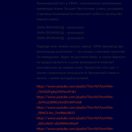
букмекерский путь в 1WIN с максимально возможными
преимуществами. Он даёт бесплатную ставку, расширяет
стартовые возможности и позволяет войти в систему без
лишнего риска.
1WIN ПРОМОКОД – promo4win
1WIN ПРОМОКОД – promo4win
1WIN ПРОМОКОД – promo4win
Подводя итог, можно сказать прямо: 1WIN промокод при
регистрации promo4win — это основа стартовой стратегии.
Он определяет, будет ли доступен бонус, в каком формате
он предоставляется и какие возможности получает
пользователь на первом этапе. Пропустить этот шаг —
значит сознательно отказаться от бесплатной ставки и
начать с менее выгодных условий.
https://www.youtube.com/playlist?list=PLFPzvvYWe-
_fJoOb2IFgbq2VA9woYFxEJ
https://www.youtube.com/playlist?list=PLFPzvvYWe-
_dsFRo2zXWEn3mDfmWPvsD6
https://www.youtube.com/playlist?list=PLFPzvvYWe-
_fBhK3J-brs_fmHhNc0Ki55
https://www.youtube.com/playlist?list=PLFPzvvYWe-
_dd2soN0O-oib3HH4m0NxzP
https://www.youtube.com/playlist?list=PLFPzvvYWe-