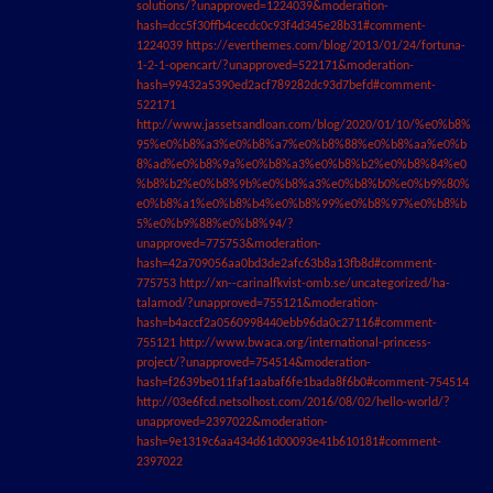
solutions/?unapproved=1224039&moderation-
hash=dcc5f30ffb4cecdc0c93f4d345e28b31#comment-
1224039
https://everthemes.com/blog/2013/01/24/fortuna-
1-2-1-opencart/?unapproved=522171&moderation-
hash=99432a5390ed2acf789282dc93d7befd#comment-
522171
http://www.jassetsandloan.com/blog/2020/01/10/%e0%b8%
95%e0%b8%a3%e0%b8%a7%e0%b8%88%e0%b8%aa%e0%b
8%ad%e0%b8%9a%e0%b8%a3%e0%b8%b2%e0%b8%84%e0
%b8%b2%e0%b8%9b%e0%b8%a3%e0%b8%b0%e0%b9%80%
e0%b8%a1%e0%b8%b4%e0%b8%99%e0%b8%97%e0%b8%b
5%e0%b9%88%e0%b8%94/?
unapproved=775753&moderation-
hash=42a709056aa0bd3de2afc63b8a13fb8d#comment-
775753
http://xn--carinalfkvist-omb.se/uncategorized/ha-
talamod/?unapproved=755121&moderation-
hash=b4accf2a0560998440ebb96da0c27116#comment-
755121
http://www.bwaca.org/international-princess-
project/?unapproved=754514&moderation-
hash=f2639be011faf1aabaf6fe1bada8f6b0#comment-754514
http://03e6fcd.netsolhost.com/2016/08/02/hello-world/?
unapproved=2397022&moderation-
hash=9e1319c6aa434d61d00093e41b610181#comment-
2397022