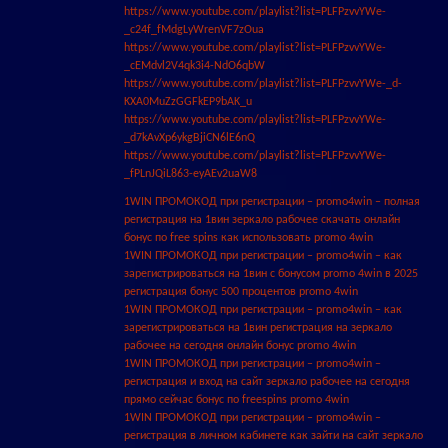
https://www.youtube.com/playlist?list=PLFPzvvYWe-
_c24f_fMdgLyWrenVF7zOua
https://www.youtube.com/playlist?list=PLFPzvvYWe-
_cEMdvl2V4qk3i4-NdO6qbW
https://www.youtube.com/playlist?list=PLFPzvvYWe-_d-
KXA0MuZzGGFkEP9bAK_u
https://www.youtube.com/playlist?list=PLFPzvvYWe-
_d7kAvXp6ykgBjiCN6lE6nQ
https://www.youtube.com/playlist?list=PLFPzvvYWe-
_fPLnJQiL863-eyAEv2uaW8
1WIN ПРОМОКОД при регистрации – promo4win – полная
регистрация на 1вин зеркало рабочее скачать онлайн
бонус по free spins как использовать promo 4win
1WIN ПРОМОКОД при регистрации – promo4win – как
зарегистрироваться на 1вин с бонусом promo 4win в 2025
регистрация бонус 500 процентов promo 4win
1WIN ПРОМОКОД при регистрации – promo4win – как
зарегистрироваться на 1вин регистрация на зеркало
рабочее на сегодня онлайн бонус promo 4win
1WIN ПРОМОКОД при регистрации – promo4win –
регистрация и вход на сайт зеркало рабочее на сегодня
прямо сейчас бонус по freespins promo 4win
1WIN ПРОМОКОД при регистрации – promo4win –
регистрация в личном кабинете как зайти на сайт зеркало