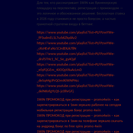
Для тех, кто рассматривает 1WIN как букмекерскую
площадку на перспективу, регистрация с промокодом —
это логичное и обоснованное решение. Бесплатная ставка
в 2026 году становится не просто бонусом, а частью
грамотной стратегии входа в беттинг.
https://www.youtube.com/playlist?list=PLFPzvvYWe-
_fP3udmEL1L7szb6ZkydAz2
https://www.youtube.com/playlist?list=PLFPzvvYWe-
_cKsHEvFaNz1CJrdEKzk78N
https://www.youtube.com/playlist?list=PLFPzvvYWe-
_drsfSTHc1_hC_Se_gy4QyF
https://www.youtube.com/playlist?list=PLFPzvvYWe-
_e0yfQGEm_40OQyVXuAcLmD
https://www.youtube.com/playlist?list=PLFPzvvYWe-
_deSq44gJPrQOmIKiWNPHcc
https://www.youtube.com/playlist?list=PLFPzvvYWe-
_delNKnfgYLQS-jc0lhrGFj
1WIN ПРОМОКОД при регистрации – promo4win – как
зарегистрироваться в 1вин зеркало рабочее на сегодня
мобильная регистрация бонус promo 4win
1WIN ПРОМОКОД при регистрации – promo4win – как
зарегистрироваться в 1вин на телефоне зеркало скачать
на андроид бонус по free spins promo 4win
1WIN ПРОМОКОД при регистрации – promo4win – как