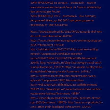
1WIN ПРОМОКОД на сегодня – promo4win – получи
максимальный Актуальный бонус от 1вин по промокоду
при регистрации Россия
1WIN ПРОМОКОД 2025 – promo4win – Как получить
Актуальный бонус до 200 000? при регистрации по
промокоду от 1вин Казахстан
https://www.butterbrod.de/2011/09/21/tansania-drei-rest-
der-welt-zwei/#comment-461914/
https://www.alnorsenter.no/segregert-svomming-program-
2016-2/#comment-129524/
http://tetotakarito.hu/2022/03/28/fat-son-how-smiling-
natural/?unapproved=230481&moderation-
hash=076bd77db06c75d1fefb195bb43d40c4#comment-
230481
http://wordpoint.ru/blog/chto-novogo-v-etoj-versii-
simply/#comment_196102/
https://myarabis.ru/blog/mbui-
dramaticheskij-teatr-g-tynda/#comment_149911/
https://bestmedicinemerch.com/product/nobis-facilis-
epicurei/?unapproved=299821&moderation-
hash=790812eaf9224718663da257acc51880#comment-
299821
http://ikonakrym.ru/products/panno-foros-tserkov-
vozneseniya-hristova/#comment_43889/
http://lessad.kh.ua/products/benzinovyj-generator-firman-
spg-1500/#comment_188874/
http://onrain.ru/products/ts-
case-lattice-grain-blackipad-2/#comment_532191/