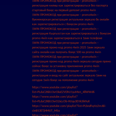
1WIN ПРОМОКОД при регистрации – promo4win –
регистрация килиш как зарегистрироваться без паспорта
стартовый бонус на первый депозит promo 4win
1WIN ПРОМОКОД при регистрации – promo4win –
букмекерская регистрация актуальное зеркало бк онлайн
как зарегистрироваться с бонусом promo 4win
1WIN ПРОМОКОД при регистрации – promo4win –
регистрация Кыргызстан как зарегистрироваться с бонусом
promo 4win как зарегистрироваться в 1вин телефоне
1WIN ПРОМОКОД при регистрации – promo4win –
регистрация промо код promo 4win 2025 1вин зеркало
сайта онлайн как получить бонус 500 на promo 4win
1WIN ПРОМОКОД при регистрации – promo4win –
регистрация промо код promo 4win зеркало сегодня прямо
сейчас бонус за установку приложения promo 4win
1WIN ПРОМОКОД при регистрации – promo4win –
регистрация и вход на сайт актуальное зеркало 1вин на
сегодня 1win бонус на пополнение promo 4win
https://www.youtube.com/playlist?
list=PLduC2KBU3vrOkxEZVDhU1yuMen_48WWd6
https://www.youtube.com/playlist?
list=PLduC2KBU3vrO2xLcOb-HUqu3EVk3ik9uX
https://www.youtube.com/playlist?list=PLbndfvyVzZmJBi-
cieBS3ETjHMtJT_MSo
https://www.youtube.com/playlist?