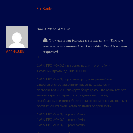
.
Reply
04/01/2026 at 21:50
Your comment is awaiting moderation. This is a
preview, your comment will be visible after it has been
AnnieGuisy
approved.
Hi
1WIN ПРОМОКОД при регистрации – promo4win –
активный промокод 1ВИН БОНУС
1WIN ПРОМОКОД при регистрации — promo4win
закрепляется за аккаунтом навсегда, даже если
пользователь не активирует бонус сразу. Это означает, что
можно зарегистрироваться, изучить платформу,
разобраться в интерфейсе и только потом воспользоваться
бесплатной ставкой, когда появится уверенность.
1WIN ПРОМОКОД – promo4win
1WIN ПРОМОКОД – promo4win
1WIN ПРОМОКОД – promo4win