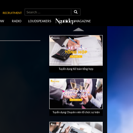
RECRUITMENT
HOW
RADIO
LOUDSPEAKERS
MAGAZINE
Tuyển dụng Biên tập sản xuất chương trình
Tuyển dụng Kế toán tổng hợp
Tuyển dụng Chuyên viên tổ chức sự kiện