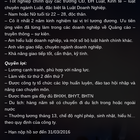
– Tốt nghiệp chính quy các trường CĐ, ĐH Luật, Kinh tế – luật
chuyên ngành Luật, đặc biệt là Luật Doanh Nghiệp.
– Nam hoặc Nữ tuổi từ 22 – 28, độc thân.
– Có ít nhất 2 năm kinh nghiệm tại vị trí tương đương. Ưu tiên
ứng viên đã từng làm trong các doanh nghiệp về Quảng cáo –
truyền thông – sự kiện.
– Am hiểu luật doanh nghiệp, và một số bộ luật hành chính khác.
– Anh văn giao tiếp, chuyên ngành doanh nghiệp.
– Khả năng giao tiếp tốt, cẩn thận, kỹ tính.
Quyền lợi:
– Lương cạnh tranh, phù hợp với năng lực.
– Làm việc từ thứ 2 đến thứ 7
– Được công ty tổ chức các lớp huấn luyện, đào tạo hội nhập và
nâng cao chuyên môn.
– Được tham gia đầy đủ BHXH, BHYT, BHTN
– Du lịch: hàng năm sẽ có chuyến đi du lịch trong hoặc ngoài
nước
– Thưởng lương tháng 13, chế độ nghỉ phép, sinh nhật, hiếu hỉ…
theo quy định của công ty.
– Hạn nộp hồ sơ đến 31/03/2016