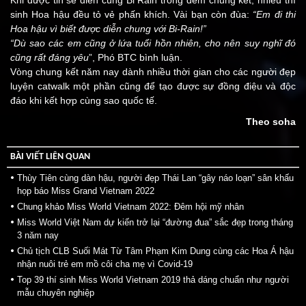
Khi được tin sẽ diễn cùng Bi Rain trong đêm chung kết, nhiều thí
sinh Hoa hậu đều tỏ vẻ phấn khích. Vài bạn còn đùa:
“Em đi thi
Hoa hậu vì biết được diễn chung với Bi-Rain!”
“Dù sao các em cũng ở lứa tuổi hồn nhiên, cho nên suy nghĩ đó
cũng rất đáng yêu
”, Phó BTC bình luận.
Vòng chung kết năm nay dành nhiều thời gian cho các người đẹp
luyện catwalk một phần cũng để tạo được sự đồng điệu và độc
đáo khi kết hợp cùng sao quốc tế.
Theo soha
BÀI VIẾT LIÊN QUAN
Thùy Tiên cùng dàn hậu, người đẹp Thái Lan “gây náo loạn” sân khấu
họp báo Miss Grand Vietnam 2022
Chung khảo Miss World Vietnam 2022: Đêm hội mỹ nhân
Miss World Việt Nam dự kiến trở lại “đường đua” sắc đẹp trong tháng
3 năm nay
Chủ tịch CLB Suối Mát Từ Tâm Phạm Kim Dung cùng các Hoa Á hậu
nhận nuôi trẻ em mồ côi cha mẹ vì Covid-19
Top 39 thí sinh Miss World Vietnam 2019 thả dáng chuẩn như người
mẫu chuyên nghiệp