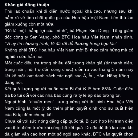
Khán giả đồng thuận
Thù lao chuẩn khi đi diễn nước ngoài khá cao, nhưng sau khi
nắm rõ về tính chất quốc gia của Hoa hậu Việt Nam, tiền thù lao
giảm xuống còn một nửa.
“Đó là một thắng lợi của mình”, bà Phạm Kim Dung- Tổng giám
đốc công ty Sen Vàng, phó BTC Hoa hậu Việt Nam, nhận định.
“Vì uy tín chương trình, Bi đã rất dễ thương trong hợp tác”.
Không phải BTC Hoa hậu Việt Nam mời Bi theo cảm hứng mà có
nghiên cứu hẳn hoi.
Một cuộc điều tra trong nhiều đối tượng khán giả (từ thanh niên,
trung niên, nội trợ đến công chức) diễn ra vào tháng 3 năm nay
liệt kê một loạt danh sách các ngôi sao Á, Âu, Hàn, Hồng Kông…
đang nổi.
Kết quả lượng người muốn xem Bi đạt tỷ lệ hơn 85%. Cuộc điều
tra bỏ túi đối với các nhà báo cũng ra tỷ lệ áp đảo tương tự.
Ngoại hình “chuẩn men” tương xứng với thí sinh Hoa hậu Việt
Nam cũng là một lý do thêm phần quyết định cho sự xuất hiện
của Bi tại đêm chung kết.
Chưa kể với sức nóng đẳng cấp quốc tế, Bi cực hợp khi trình diễn
vào thời điểm trước khi công bố kết quả. Do đó dù thù lao sau khi
đã giảm vẫn cao hơn một số ngôi sao khác, BTC vẫn quyết chọn