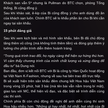
Khách sạn vẫn 5* nhưng là Pullman do BTC chọn, phòng Tổng
thống, Bi cũng đồng ý.
Sau khi khảo sát, ê-kip của Bi cũng đồng ý cho anh dùng đồ ăn
của khách sạn luôn. Chính BTC sẽ lo khẩu phần ăn cho Bi khi cần
ngay tại sân khấu.
15 phút đáng giá
Sau khi xem kịch bản và mô hình sân khấu, bên Bi đã chủ động
tăng thêm vũ công (mà không tính thêm tiền) và đóng góp thêm ý
tưởng cho phần trình diễn thêm hoành tráng.
“Trong quá trình trao đổi, họ ngày càng thể hiện sự hứng thú hơn.
Vì cảm thấy chương trình của mình chất lượng và xứng đáng để
đầu tư”
bà Dung nói.
Ban đầu, đơn vị kết nối BTC với Bi là công ty Hàn Quốc hoạt động
tại Việt Nam K-Fashion, nhưng về sau hai bên trao đổi trực tiếp.
Bi sẽ xuất hiện trên sân khấu đêm chung kết Hoa hậu Việt Nam
trong vòng 15 phút, hát 3 bài (mà tên bài vẫn nằm trong bí mật),
giao lưu với MC, thể hiện vũ đạo, và đặc biệt sẽ trình diễn cùng
các thí sinh.
Chính phía Bi còn chủ động đề nghị để anh diễn cùng thí sinh
Hoa hậu nhiều hơn
. “Những gì hay nhất, hit nhất, hot nhất của Bi