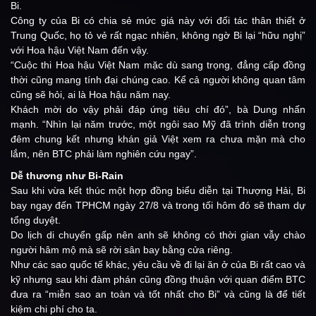
Bi.
Công ty của Bi có chia sẻ mức giá này với đối tác thân thiết ở
Trung Quốc, họ tỏ vẻ rất ngạc nhiên, không ngờ Bi lại “hữu nghị”
với Hoa hậu Việt Nam đến vậy.
“Cuộc thi Hoa hậu Việt Nam mặc dù sang trọng, đẳng cấp đồng
thời cũng mang tính đại chúng cao. Kể cả người không quan tâm
cũng sẽ hỏi, ai là Hoa hậu năm nay.
Khách mời do vậy phải đáp ứng tiêu chí đó”, bà Dung nhấn
mạnh. “Nhìn lại năm trước, một ngôi sao Mỹ đã trình diễn trong
đêm chung kết nhưng khán giả Việt xem ra chưa mặn mà cho
lắm, nên BTC phải làm nghiên cứu ngay”.
Dễ thương như Bi-Rain
Sau khi vừa kết thúc một hợp đồng biểu diễn tại Thượng Hải, Bi
bay ngay đến TPHCM ngày 27/8 và trong tối hôm đó sẽ tham dự
tổng duyệt.
Do lịch di chuyển gấp nên anh sẽ không có thời gian vẫy chào
người hâm mộ mà sẽ rời sân bay bằng cửa riêng.
Như các sao quốc tế khác, yêu cầu về đi lại ăn ở của Bi rất cao và
kỹ nhưng sau khi đàm phán cũng đồng thuận với quan điểm BTC
đưa ra “miễn sao an toàn và tốt nhất cho Bi” và cũng là để tiết
kiệm chi phí cho ta.