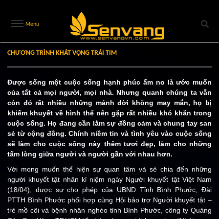
Menu
CHƯƠNG TRÌNH KHÁT VỌNG TRÁI TIM
Được sống một cuộc sống hạnh phúc ấm no là ước muốn
của tất cả mọi người, mọi nhà. Nhưng quanh chúng ta vẫn
còn đó rất nhiều những mảnh đời không may mắn, họ bị
khiếm khuyết về hình thể nên gặp rất nhiều khó khăn trong
cuộc sống. Họ đang cần lắm sự đồng cảm và chung tay san
sẻ từ cộng đồng. Chính niềm tin và tình yêu vào cuộc sống
sẽ làm cho cuộc sống này thêm tươi đẹp, làm cho những
tấm lòng giữa người và người gần với nhau hơn.
Với mong muốn thể hiện sự quan tâm và sẻ chia đến những
người khuyết tật nhân kỉ niệm ngày Người khuyết tật Việt Nam
(18/04), được sự cho phép của UBND Tỉnh Bình Phước, Đài
PTTH Bình Phước phối hợp cùng Hội bảo trợ Người khuyết tật –
trẻ mồ côi và bệnh nhân nghèo tỉnh Bình Phước, công ty Quảng