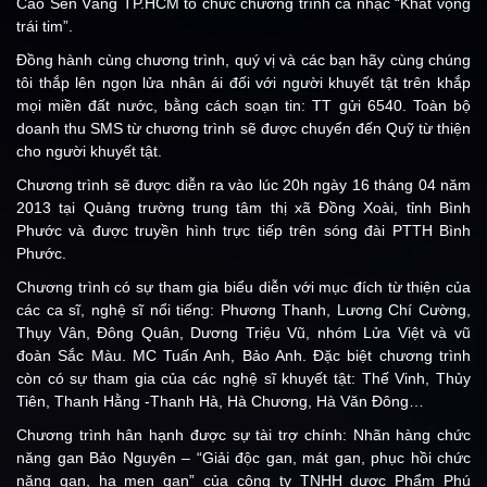
Cáo Sen Vàng TP.HCM tổ chức chương trình ca nhạc “Khát vọng
trái tim”.
Đồng hành cùng chương trình, quý vị và các bạn hãy cùng chúng
tôi thắp lên ngọn lửa nhân ái đối với người khuyết tật trên khắp
mọi miền đất nước, bằng cách soạn tin: TT gửi 6540. Toàn bộ
doanh thu SMS từ chương trình sẽ được chuyển đến Quỹ từ thiện
cho người khuyết tật.
Chương trình sẽ được diễn ra vào lúc 20h ngày 16 tháng 04 năm
2013 tại Quảng trường trung tâm thị xã Đồng Xoài, tỉnh Bình
Phước và được truyền hình trực tiếp trên sóng đài PTTH Bình
Phước.
Chương trình có sự tham gia biểu diễn với mục đích từ thiện của
các ca sĩ, nghệ sĩ nổi tiếng: Phương Thanh, Lương Chí Cường,
Thụy Vân, Đông Quân, Dương Triệu Vũ, nhóm Lửa Việt và vũ
đoàn Sắc Màu. MC Tuấn Anh, Bảo Anh. Đặc biệt chương trình
còn có sự tham gia của các nghệ sĩ khuyết tật: Thế Vinh, Thủy
Tiên, Thanh Hằng -Thanh Hà, Hà Chương, Hà Văn Đông…
Chương trình hân hạnh được sự tài trợ chính: Nhãn hàng chức
năng gan Bảo Nguyên – “Giải độc gan, mát gan, phục hồi chức
năng gan, hạ men gan” của công ty TNHH dược Phẩm Phú