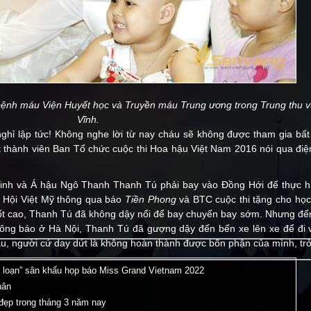
bệnh máu Viện Huyết học và Truyền máu Trung ương trong Trung thu 
Vĩnh.
nghỉ lập tức! Không nghe lời từ nay cháu sẽ không được tham gia bấ
t thành viên Ban Tổ chức cuộc thi Hoa hậu Việt Nam 2016 nói qua điệ
nh và Á hậu Ngô Thanh Thanh Tú phải bay vào Ðồng Hới để thực hi
n Hội Việt Mỹ thông qua báo
Tiền Phong
và BTC cuộc thi tặng cho học
 sốt cao, Thanh Tú đã không dậy nổi để bay chuyến bay sớm. Nhưng đến
hông báo ở Hà Nội, Thanh Tú đã gượng dậy đến bến xe lên xe để đi 
u, người cứ day dứt là không hoàn thành được bổn phận của mình, trở
o loạn” sân khấu họp báo Miss Grand Vietnam 2022
hân
 đẹp trong tháng 3 năm nay