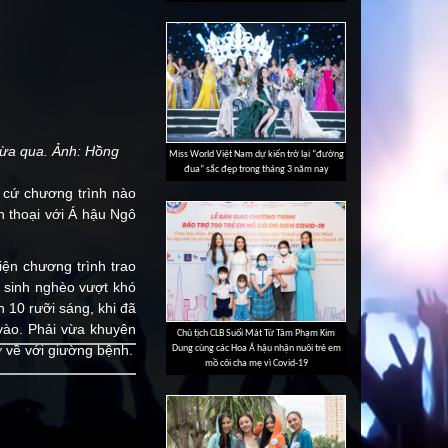
vừa qua. Ảnh: Hồng
Miss World Việt Nam dự kiến trở lại “đường
đua” sắc đẹp trong tháng 3 năm nay
t cứ chương trình nào
n thoại với Á hậu Ngô
ện chương trình trao
 sinh nghèo vượt khó
 10 rưỡi sáng, khi đã
vào. Phải vừa khuyên
Chủ tịch CLB Suối Mát Từ Tâm Phạm Kim
 về với giường bệnh.
Dung cùng các Hoa Á hậu nhận nuôi trẻ em
mồ côi cha mẹ vì Covid-19