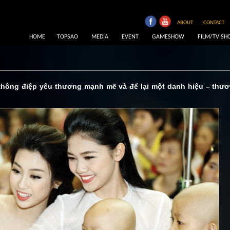
ABOUT
CONTACT
HOME
TOPSAO
MEDIA
EVENT
GAMESHOW
FILM/TV S
 thông điệp yêu thương mạnh mẽ và để lại một danh hiệu – thư