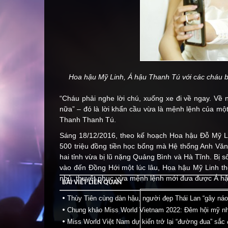
Hoa hậu Mỹ Linh, Á hậu Thanh Tú với các cháu 
“Cháu phải nghe lời chú, xuống xe đi về ngay. Về 
nữa” – đó là lời khẩn cầu vừa là mệnh lệnh của mộ
Thanh Thanh Tú.
Sáng 18/12/2016, theo kế hoạch Hoa hậu Ðỗ Mỹ Li
500 triệu đồng tiền học bổng mà Hệ thống Anh Vă
hai tỉnh vừa bị lũ nặng Quảng Bình và Hà Tĩnh. Bị
vào đến Ðồng Hới một lúc lâu, Hoa hậu Mỹ Linh t
nhủ, thuyết phục vừa mệnh lệnh mới đưa được Á hậ
BÀI VIẾT LIÊN QUAN
Thùy Tiên cùng dàn hậu, người đẹp Thái Lan “gây ná
Chung khảo Miss World Vietnam 2022: Đêm hội mỹ n
Miss World Việt Nam dự kiến trở lại “đường đua” sắc