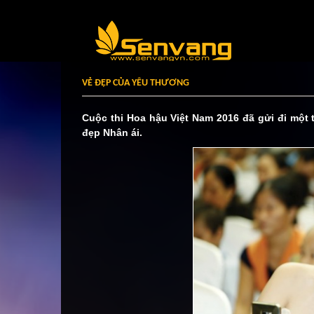
VẺ ĐẸP CỦA YÊU THƯƠNG
Cuộc thi Hoa hậu Việt Nam 2016 đã gửi đi một
đẹp Nhân ái.