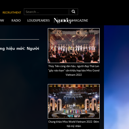
RECRUITMENT
HOW
RADIO
LOUDSPEAKERS
MAGAZINE
ơng hiệu mới: Người
Thùy Tiên cùng dàn hậu, người đẹp Thái Lan
“gây náo loạn” sân khấu họp báo Miss Grand
Vietnam 2022
Chung khảo Miss World Vietnam 2022: Đêm
hội mỹ nhân