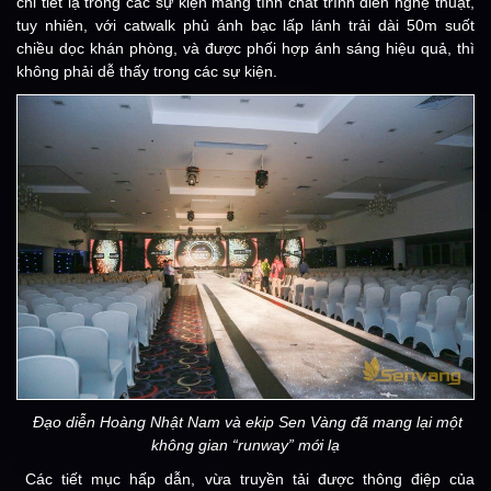
chi tiết lạ trong các sự kiện mang tính chất trình diễn nghệ thuật,
tuy nhiên, với catwalk phủ ánh bạc lấp lánh trải dài 50m suốt
chiều dọc khán phòng, và được phối hợp ánh sáng hiệu quả, thì
không phải dễ thấy trong các sự kiện.
Đạo diễn Hoàng Nhật Nam và ekip Sen Vàng đã mang lại một
không gian “runway” mới lạ
Các tiết mục hấp dẫn, vừa truyền tải được thông điệp của