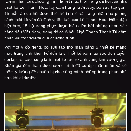
Điểm nhấn của chương trình là tiết mục thời trang dạ hội của nhà
thiết kế Lê Thanh Hòa, lấy cảm hứng từ Artistry, bộ sưu tập gồm
15 mẫu áo dạ hội được thiết kế tinh tế và trang nhã, như phong
cách thiết kế vốn đã định vị tên tuổi của Lê Thanh Hòa. Điểm đặc
biệt hơn, 15 bộ trang phục được biểu diễn bởi những nhan sắc
hàng đầu Việt Nam, trong đó có Á hậu Ngô Thanh Thanh Tú đảm
nhận vai trò vedette của chương trình.
Với một ý đồ riêng, bộ sưu tập mở màn bằng 5 thiết kế mang
màu trắng tinh khôi, kế đến là 5 thiết kế với màu sắc đen tuyền
đối lập, và cuối cùng là 5 thiết kế rực rỡ ánh vàng kim vương giả.
Khán giả đến tham dự chương trình đã có dịp mãn nhãn và có
thêm ý tưởng để chuẩn bị cho riêng mình những trang phục phù
hợp khi đi dự tiệc.