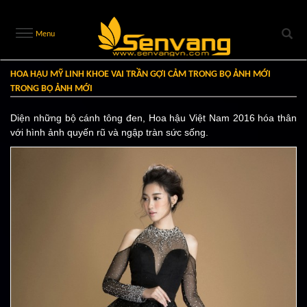
Menu
HOA HẬU MỸ LINH KHOE VAI TRẦN GỢI CẢM TRONG BỘ ẢNH MỚI
TRONG BỘ ẢNH MỚI
Diện những bộ cánh tông đen, Hoa hậu Việt Nam 2016 hóa thân
với hình ảnh quyến rũ và ngập tràn sức sống.