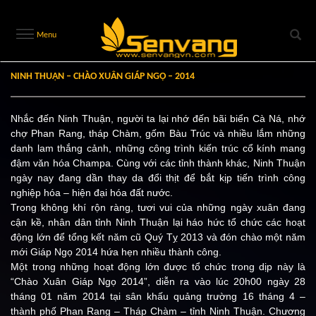
Menu
NINH THUẬN – CHÀO XUÂN GIÁP NGỌ – 2014
Nhắc đến Ninh Thuận, người ta lại nhớ đến bãi biển Cà Ná, nhớ
chợ Phan Rang, tháp Chàm, gốm Bàu Trúc và nhiều lắm những
danh lam thắng cảnh, những công trình kiến trúc cổ kính mang
đậm văn hóa Champa. Cùng với các tỉnh thành khác, Ninh Thuận
ngày nay đang dần thay da đổi thịt để bắt kịp tiến trình công
nghiệp hóa – hiện đại hóa đất nước.
Trong không khí rộn ràng, tươi vui của những ngày xuân đang
cận kề, nhân dân tỉnh Ninh Thuận lại háo hức tổ chức các hoạt
động lớn để tổng kết năm cũ Quý Tỵ 2013 và đón chào một năm
mới Giáp Ngọ 2014 hứa hẹn nhiều thành công.
Một trong những hoạt động lớn được tổ chức trong dịp này là
“Chào Xuân Giáp Ngọ 2014”, diễn ra vào lúc 20h00 ngày 28
tháng 01 năm 2014 tại sân khấu quảng trường 16 tháng 4 –
thành phố Phan Rang – Tháp Chàm – tỉnh Ninh Thuận. Chương