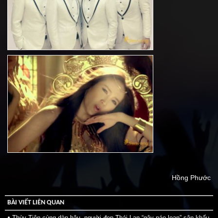
Hồng Phước
BÀI VIẾT LIÊN QUAN
Thùy Tiên cùng dàn hậu, người đẹp Thái Lan “gây náo loạn” sân khấu