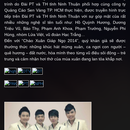
trình do Đài PT và TH tỉnh Ninh Thuận phối hợp cùng công ty
Quảng Cáo Sen Vàng TP. HCM thực hiện, được truyền hình trực
tiếp trên Đài PT và TH tỉnh Ninh Thuận với sự góp mặt của rất
nhiều những nghệ sĩ tên tuổi như: Hồ Quỳnh Hương, Dương
Triệu Vũ, Bảo Thy, Phạm Anh Khoa, Phạm Trưởng, Nguyễn Phi
Hùng, nhóm Lửa Việt, vũ đoàn Hạc Trắng…
Đến với “Chào Xuân Giáp Ngọ 2014”, quý khán giả sẽ được
thưởng thức những khúc hát mừng xuân, ca ngợi con người –
quê hương – đất nước, hòa mình theo từng vũ điệu sôi động – trẻ
trung và cảm nhận hơi thở của mùa xuân đang lan tỏa khắp nơi.