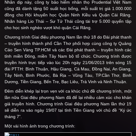
Nhân dịp này, công ty bảo hiểm nhân thọ Prudential Việt Nam
cũng đã dành tặng 50 suất học bổng, mỗi suất trị giá 1.000.000
đồng cho Hội khuyến học Quận Ninh Kiều và Quận Cái Răng.
Nhãn hàng Lio Thái – Sư Tử Thái cũng tài trợ 5.000 quyển tập
cho học sinh nghèo vượt khó quận Cái Răng.
Chương trình Giai điệu phương Nam lần thứ 18 do Đài phát thanh
– truyền hình thành phố Cần Thơ phối hợp cùng công ty Quảng
Cáo Sen Vàng TP.HCM và các Đài phát thanh – truyền hình các
tỉnh miền Đông, miền Tây Nam bộ tổ chức. Chương trình được
truyền hình trực tiếp vào lúc 20h ngày 21/06/2013 trên sóng 15
đài PTTH: Bình Thuận, Hậu Giang, Cà Mau, Đồng Nai, An Giang,
Tây Ninh, Bình Phước, Bà Rịa – Vũng Tàu, TP.Cần Thơ, Bình
Dương, Tiền Giang, Bến Tre, Bạc Liêu, Trà Vinh và Ninh Thuận.
Đêm diễn khép lại trọn vẹn với ca khúc chủ đề chương trình, một
lần nữa Giai điệu phương Nam đã để lại nhiều cảm xúc cho khán
giả truyền hình. Chương trình Giai điệu phương Nam lần thứ 19
sẽ diễn ra vào ngày 19/07 tại tỉnh Tiền Giang với chủ đề “Ký ức
tháng 7”.
Một vài hình ảnh trong chương trình: