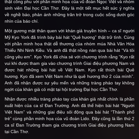
thật công phu với phần minh họa của vũ đoàn Ngọc Việt và nhóm
sinh viên Đại học Cần Thơ. Đây là một tiết mục hết sức ý nghĩa
về nghề báo, phản ánh những trăn trở trong cuộc sống dưới góc
nhìn của báo chí.
Một gương mặt thân quen với khán giả truyền hình – ca sĩ người
Mỹ Kyo York đã trình bày bài hát “Quê hương” thật trữ tình. Cùng
với phần minh họa thật dễ thương của nhóm múa Nhà Văn Hóa
Thiếu Nhi Ninh Kiều. Và anh đã thật nồng nàn qua bài hát “Và tôi
cũng yêu em”. Kyo York đã chia sẻ với chương trình rằng “Kyo rất
vui khi được tham gia vào chương trình Giai điệu phương Nam và
được hát những bài hát về Việt Nam. Kyo rất thích bài Quê
hương. Kyo đã xem Việt Nam như là quê hương thứ 2 của mình”.
Anh đã nhận được sự yêu mến và những tràng pháo tay không
ngớt của khán giả có mặt tại hội trường Đại học Cần Thơ.
Nhận được nhiều tràng pháo tay của khán giả nhất chính là phần
xuất hiện của ca sĩ Đan Trường. Anh đã thể hiện bài hát “Người
Việt Nam” và những giai điệu sôi động qua bài hát “Thành phố
trẻ” cùng phần minh họa của vũ đoàn Lido. Đây cũng là lần thứ 2
ca sĩ Đan Trường tham gia chương trình Giai điệu phương Nam
tại Cần Thơ.