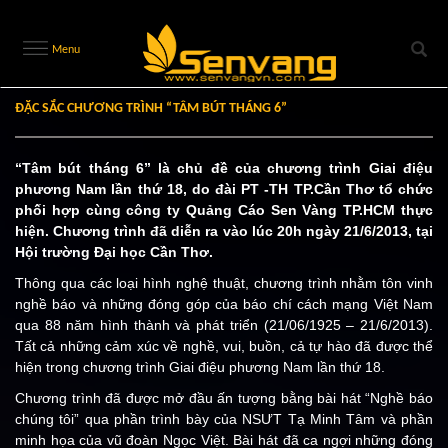
Menu
ĐẶC SẮC CHƯƠNG TRÌNH “TÂM BÚT THÁNG 6”
“Tâm bút tháng 6” là chủ đề của chương trình Giai điệu
phương Nam lần thứ 18, do đài PT -TH TP.Cần Thơ tổ chức
phối hợp cùng công ty Quảng Cáo Sen Vàng TP.HCM thực
hiện. Chương trình đã diễn ra vào lúc 20h ngày 21/6/2013, tại
Hội trường Đại học Cần Thơ.
Thông qua các loại hình nghệ thuật, chương trình nhằm tôn vinh
nghề báo và những đóng góp của báo chí cách mạng Việt Nam
qua 88 năm hình thành và phát triển (21/06/1925 – 21/6/2013).
Tất cả những cảm xúc về nghề, vui, buồn, cả tự hào đã được thể
hiện trong chương trình Giai điệu phương Nam lần thứ 18.
Chương trình đã được mở đầu ấn tượng bằng bài hát “Nghề báo
chúng tôi” qua phần trình bày của NSƯT Tạ Minh Tâm và phần
minh họa của vũ đoàn Ngọc Việt. Bài hát đã ca ngợi những đóng