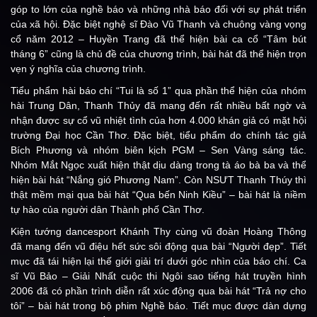
góp to lớn của nghề báo và những nhà báo đối với sự phát triển
của xã hội. Đặc biệt nghệ sĩ Đào Vũ Thanh và chuông vàng vọng
cổ năm 2012 – Huyền Trang đã thể hiện bài ca cổ “Tâm bút
tháng 6” cũng là chủ đề của chương trình, bài hát đã thể hiện trọn
vẹn ý nghĩa của chương trình.
Tiểu phẩm hài báo chí “Tui là số 1” qua phần thể hiện của nhóm
hài Trung Dân, Thanh Thủy đã mang đến rất nhiều bất ngờ và
nhận được sự cổ vũ nhiệt tình của hơn 4.000 khán giả có mặt hội
trường Đại học Cần Thơ. Đặc biệt, tiểu phẩm do chính tác giả
Bích Phương và nhóm biên kịch PGM – Sen Vàng sáng tác.
Nhóm Mắt Ngọc xuất hiện thật dịu dàng trong tà áo bà ba và thể
hiện bài hát “Nắng gió Phương Nam”. Còn NSƯT Thanh Thúy thì
thật mềm mại qua bài hát “Qua bến Ninh Kiều” – bài hát là niềm
tự hào của người dân Thành phố Cần Thơ.
Kiện tướng dancesport Khánh Thy cùng vũ đoàn Hoàng Thông
đã mang đến vũ điệu hết sức sôi động qua bài “Người đẹp”. Tiết
mục đã tái hiện lại thế giới giải trí dưới góc nhìn của báo chí. Ca
sĩ Vũ Bảo – Giải Nhất cuộc thi Ngôi sao tiếng hát truyền hình
2006 đã có phần trình diễn rất xúc động qua bài hát “Trả nợ cho
tôi” – bài hát trong bộ phim Nghề báo. Tiết mục được dàn dựng