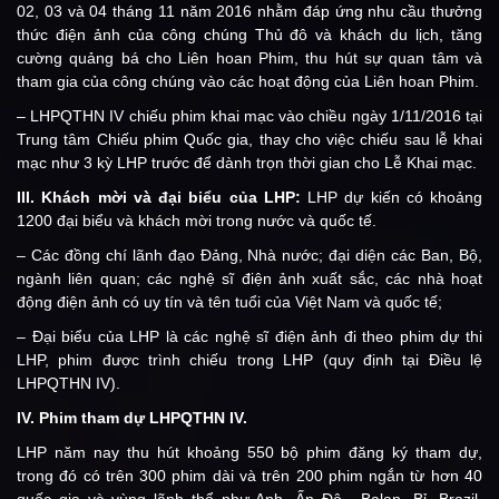
02, 03 và 04 tháng 11 năm 2016 nhằm đáp ứng nhu cầu thưởng
thức điện ảnh của công chúng Thủ đô và khách du lịch, tăng
cường quảng bá cho Liên hoan Phim, thu hút sự quan tâm và
tham gia của công chúng vào các hoạt động của Liên hoan Phim.
– LHPQTHN IV chiếu phim khai mạc vào chiều ngày 1/11/2016 tại
Trung tâm Chiếu phim Quốc gia, thay cho việc chiếu sau lễ khai
mạc như 3 kỳ LHP trước để dành trọn thời gian cho Lễ Khai mạc.
III.
Khách mời và đại biểu của LHP:
LHP dự kiến có khoảng
1200 đại biểu và khách mời trong nước và quốc tế.
– Các đồng chí lãnh đạo Đảng, Nhà nước; đại diện các Ban, Bộ,
ngành liên quan; các nghệ sĩ điện ảnh xuất sắc, các nhà hoạt
động điện ảnh có uy tín và tên tuổi của Việt Nam và quốc tế;
– Đại biểu của LHP là các nghệ sĩ điện ảnh đi theo phim dự thi
LHP, phim được trình chiếu trong LHP (quy định tại Điều lệ
LHPQTHN IV).
IV.
Phim tham dự LHPQTHN IV.
LHP năm nay thu hút khoảng 550 bộ phim đăng ký tham dự,
trong đó có trên 300 phim dài và trên 200 phim ngắn từ hơn 40
quốc gia và vùng lãnh thổ như Anh, Ấn Độ, Balan, Bỉ, Brazil,