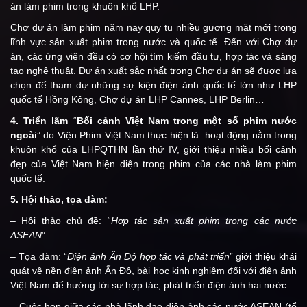
án làm phim trong khuôn khổ LHP.
Chợ dự án làm phim năm nay quy tụ nhiều gương mặt mới trong
lĩnh vực sản xuất phim trong nước và quốc tế. Đến với Chợ dự
án, các ứng viên đều có cơ hội tìm kiếm đầu tư, hợp tác và sáng
tạo nghệ thuật. Dự án xuất sắc nhất trong Chợ dự án sẽ được lựa
chọn để tham dự những sự kiện điện ảnh quốc tế lớn như LHP
quốc tế Hồng Kông, Chợ dự án LHP Cannes, LHP Berlin…
4. Triển lãm
“
Bối cảnh Việt Nam trong một số phim nước
ngoài
” do Viện Phim Việt Nam thực hiện là hoạt động nằm trong
khuôn khổ của LHPQTHN lần thứ IV, giới thiệu nhiều bối cảnh
đẹp của Việt Nam hiện diện trong phim của các nhà làm phim
quốc tế.
5. Hội thảo, tọa đàm:
– Hội thảo chủ đề: “
Hợp tác sản xuất phim trong các nước
ASEAN
”
– Tọa đàm: “
Điện ảnh Ấn Độ hợp tác và phát triển
” giới thiệu khái
quát về nền điện ảnh Ấn Độ, bài học kinh nghiệm đối với điện ảnh
Việt Nam để hướng tới sự hợp tác, phát triển điện ảnh hai nước
– Cuộc họp giữa các nhà lãnh đạo điện ảnh các nước ASEAN (tổ