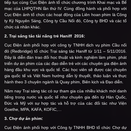
tiếp tục cùng Cục Điện ảnh tổ chức chương trình Khai mạc và Bế
mạc của LHPQTHN lần thứ IV. Cùng đồng hành và phối hợp với
Cục Điện ảnh tổ chức các hoạt động của Liên hoan phim là Công
ty Kỷ Nguyên Sáng, Công ty Cầu Nối đỏ, Công ty BHD và các tổ
chức cá nhân khác.
2. Trại sáng tác tài năng trẻ Haniff 2016:
Cục Điện ảnh phối hợp với công ty TNHH dịch vụ phim Cầu nối
đỏ (Redbridge) tổ chức Trại sáng tác Haniff từ 1/11 – 5/11/2016.
Đây là diễn đàn trao đổi học thuật và kinh nghiệm làm phim, phát
triển dự án phim của các đạo diễn trẻ với các chuyên gia điện ảnh
hàng đầu khu vực và quốc tế. Các học viên sẽ được các chuyên
gia quốc tế và Việt Nam hướng dẫn lý thuyết, thảo luận và thực
hành theo 3 chuyên ngành là Quay phim, Biên kịch và Đạo diễn.
Năm nay Trại sáng tác có sự tham gia của nhiều khách mời danh
tiếng trong nước và quốc tế như chuyên gia đến từ Hàn Quốc,
Đức và Mỹ với sự hợp tác và hỗ trợ của các đối tác như Viện
Goethe, MPA, KAFA, KOFIC,…
3. Chợ dự án phim:
Cục Điện ảnh phối hợp với Công ty TNHH BHD tổ chức Chợ dự