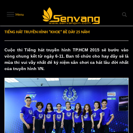
Menu
TIẾNG HÁT TRUYỀN HÌNH “KHOE” BỀ DÀY 25 NĂM
Cuộc thi Tiếng hát truyền hình TP.HCM 2015 sẽ bước vào
vòng chung kết từ ngày 6-11. Ban tổ chức cho hay đây sẽ là
mùa thi vui vầy nhất để kỷ niệm sân chơi ca hát lâu đời nhất
của truyền hình VN.