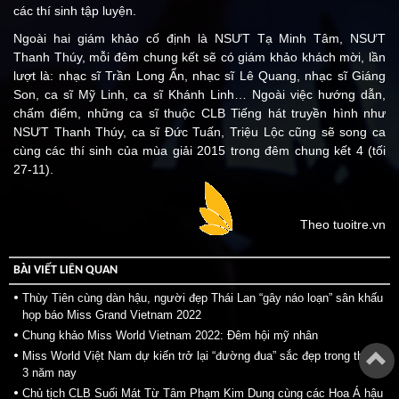
các thí sinh tập luyện.
Ngoài hai giám khảo cố định là NSƯT Tạ Minh Tâm, NSƯT
Thanh Thúy, mỗi đêm chung kết sẽ có giám khảo khách mời, lần
lượt là: nhạc sĩ Trần Long Ẩn, nhạc sĩ Lê Quang, nhạc sĩ Giáng
Son, ca sĩ Mỹ Linh, ca sĩ Khánh Linh… Ngoài việc hướng dẫn,
chấm điểm, những ca sĩ thuộc CLB Tiếng hát truyền hình như
NSƯT Thanh Thúy, ca sĩ Đức Tuấn, Triệu Lộc cũng sẽ song ca
cùng các thí sinh của mùa giải 2015 trong đêm chung kết 4 (tối
27-11).
Theo tuoitre.vn
BÀI VIẾT LIÊN QUAN
Thùy Tiên cùng dàn hậu, người đẹp Thái Lan “gây náo loạn” sân khấu
họp báo Miss Grand Vietnam 2022
Chung khảo Miss World Vietnam 2022: Đêm hội mỹ nhân
Miss World Việt Nam dự kiến trở lại “đường đua” sắc đẹp trong tháng
3 năm nay
Chủ tịch CLB Suối Mát Từ Tâm Phạm Kim Dung cùng các Hoa Á hậu