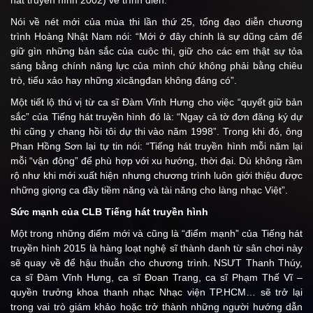
hát truyền hình 2002) về trình diễn.
Nói về nét mới của mùa thi lần thứ 25, tổng đạo diễn chương
trình Hoàng Nhật Nam nói: “Mới ở đây chính là sự dũng cảm để
giữ gìn những bản sắc của cuộc thi, giữ cho các em thật sự tỏa
sáng bằng chính năng lực của mình chứ không phải bằng chiêu
trò, tiểu xảo hay những xìcăngđan không đáng có”.
Một tiết lộ thú vị từ ca sĩ Đàm Vĩnh Hưng cho việc “quyết giữ bản
sắc” của Tiếng hát truyền hình đó là: “Ngay cả tờ đơn đăng ký dự
thi cũng y chang hồi tôi dự thi vào năm 1998”. Trong khi đó, ông
Phan Hồng Sơn lại tự tin nói: “Tiếng hát truyền hình mỗi năm lại
mỗi “vận động” để phù hợp với xu hướng, thời đại. Dù không rầm
rộ như khi mới xuất hiện nhưng chương trình luôn giới thiệu được
những giọng ca đầy tiềm năng và tài năng cho làng nhạc Việt”.
Sức mạnh của CLB Tiếng hát truyền hình
Một trong những điểm mới và cũng là “điểm mạnh” của Tiếng hát
truyền hình 2015 là hàng loạt nghệ sĩ thành danh từ sân chơi này
sẽ quay về để hậu thuẫn cho chương trình. NSƯT Thanh Thúy,
ca sĩ Đàm Vĩnh Hưng, ca sĩ Đoan Trang, ca sĩ Phạm Thế Vĩ –
quyền trưởng khoa thanh nhạc Nhạc viện TP.HCM… sẽ trở lại
trong vai trò giám khảo hoặc trở thành những người hướng dẫn