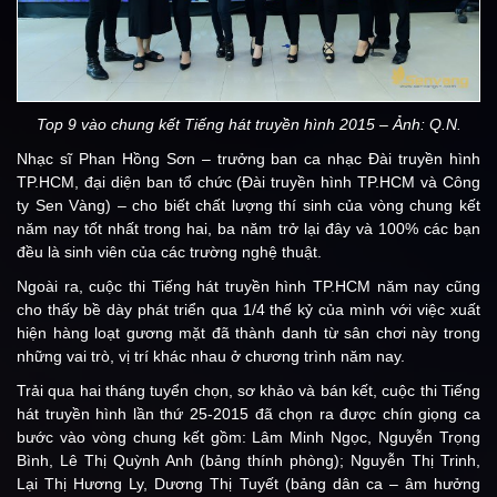
Top 9 vào chung kết Tiếng hát truyền hình 2015 – Ảnh: Q.N.
Nhạc sĩ Phan Hồng Sơn – trưởng ban ca nhạc Đài truyền hình
TP.HCM, đại diện ban tổ chức (Đài truyền hình TP.HCM và Công
ty Sen Vàng) – cho biết chất lượng thí sinh của vòng chung kết
năm nay tốt nhất trong hai, ba năm trở lại đây và 100% các bạn
đều là sinh viên của các trường nghệ thuật.
Ngoài ra, cuộc thi Tiếng hát truyền hình TP.HCM năm nay cũng
cho thấy bề dày phát triển qua 1/4 thế kỷ của mình với việc xuất
hiện hàng loạt gương mặt đã thành danh từ sân chơi này trong
những vai trò, vị trí khác nhau ở chương trình năm nay.
Trải qua hai tháng tuyển chọn, sơ khảo và bán kết, cuộc thi Tiếng
hát truyền hình lần thứ 25-2015 đã chọn ra được chín giọng ca
bước vào vòng chung kết gồm: Lâm Minh Ngọc, Nguyễn Trọng
Bình, Lê Thị Quỳnh Anh (bảng thính phòng); Nguyễn Thị Trinh,
Lại Thị Hương Ly, Dương Thị Tuyết (bảng dân ca – âm hưởng