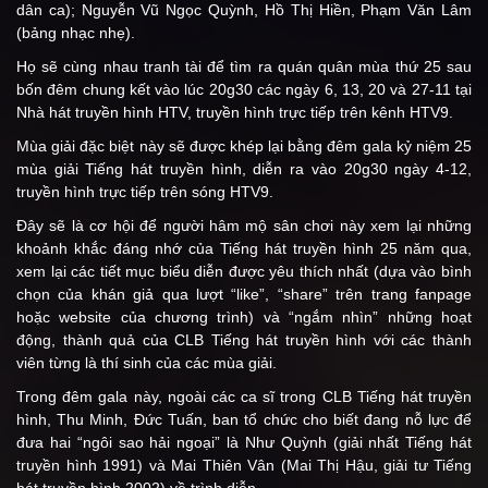
dân ca); Nguyễn Vũ Ngọc Quỳnh, Hồ Thị Hiền, Phạm Văn Lâm
(bảng nhạc nhẹ).
Họ sẽ cùng nhau tranh tài để tìm ra quán quân mùa thứ 25 sau
bốn đêm chung kết vào lúc 20g30 các ngày 6, 13, 20 và 27-11 tại
Nhà hát truyền hình HTV, truyền hình trực tiếp trên kênh HTV9.
Mùa giải đặc biệt này sẽ được khép lại bằng đêm gala kỷ niệm 25
mùa giải Tiếng hát truyền hình, diễn ra vào 20g30 ngày 4-12,
truyền hình trực tiếp trên sóng HTV9.
Đây sẽ là cơ hội để người hâm mộ sân chơi này xem lại những
khoảnh khắc đáng nhớ của Tiếng hát truyền hình 25 năm qua,
xem lại các tiết mục biểu diễn được yêu thích nhất (dựa vào bình
chọn của khán giả qua lượt “like”, “share” trên trang fanpage
hoặc website của chương trình) và “ngắm nhìn” những hoạt
động, thành quả của CLB Tiếng hát truyền hình với các thành
viên từng là thí sinh của các mùa giải.
Trong đêm gala này, ngoài các ca sĩ trong CLB Tiếng hát truyền
hình, Thu Minh, Đức Tuấn, ban tổ chức cho biết đang nỗ lực để
đưa hai “ngôi sao hải ngoại” là Như Quỳnh (giải nhất Tiếng hát
truyền hình 1991) và Mai Thiên Vân (Mai Thị Hậu, giải tư Tiếng