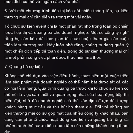
mục đích cụ thể với ngân sách vừa phải.
6. Với một chương trình tiếp thị kéo dài nhiều tháng liền, sự kiện
thương mại chỉ cần diễn ra trong một vài ngày.
Tổ chức sự kiện event chỉ là một phần rất nhỏ trong toàn bộ chiến
lược tiếp thị và quảng bá cho doanh nghiệp. Một số công ty nghĩ
rằng họ cần kéo dài thời gian tổ chức hoặc tham gia các cuộc
triển lãm thương mại. Hãy luôn nhớ rằng, chúng ta đang quản lý
một chiến dịch tiếp thị toàn diện, trong đó sự kiện thương mại chỉ
là một phần công việc phải được thực hiện mà thôi.
7. Quảng bá sự kiện.
Không thể chỉ dựa vào việc điều hành, thực hiện một cuộc triển
lãm sản phẩm mà doanh nghiệp có thể nắm bắt được tất cả các
cơ hội tiềm năng. Quá trình quảng bá trước khi tổ chức sự kiện có
thể nói là việc cần thiết và quan trọng nhất của hoạt động tiếp thị
hiện đại, nhờ đó doanh nghiệp có thể xác định được đối tượng
khách hàng mục tiêu và thu hút họ tham gia. Đối với những sự
kiện thương mại có sự góp mặt của nhiều công ty khác nhau, bạn
càng cần phải tổ chức hoạt động xúc tiến và quảng bá rộng rãi
nhằm tranh thủ sự ưu tiên quan tâm của những khách hàng tham
dự.