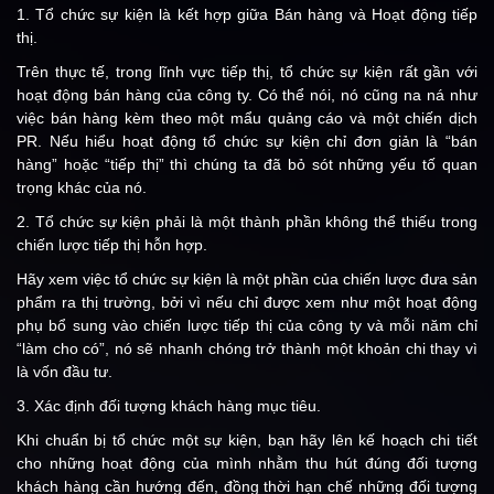
1. Tổ chức sự kiện là kết hợp giữa Bán hàng và Hoạt động tiếp
thị.
Trên thực tế, trong lĩnh vực tiếp thị, tổ chức sự kiện rất gần với
hoạt động bán hàng của công ty. Có thể nói, nó cũng na ná như
việc bán hàng kèm theo một mẩu quảng cáo và một chiến dịch
PR. Nếu hiểu hoạt động tổ chức sự kiện chỉ đơn giản là “bán
hàng” hoặc “tiếp thị” thì chúng ta đã bỏ sót những yếu tố quan
trọng khác của nó.
2. Tổ chức sự kiện phải là một thành phần không thể thiếu trong
chiến lược tiếp thị hỗn hợp.
Hãy xem việc tổ chức sự kiện là một phần của chiến lược đưa sản
phẩm ra thị trường, bởi vì nếu chỉ được xem như một hoạt động
phụ bổ sung vào chiến lược tiếp thị của công ty và mỗi năm chỉ
“làm cho có”, nó sẽ nhanh chóng trở thành một khoản chi thay vì
là vốn đầu tư.
3. Xác định đối tượng khách hàng mục tiêu.
Khi chuẩn bị tổ chức một sự kiện, bạn hãy lên kế hoạch chi tiết
cho những hoạt động của mình nhằm thu hút đúng đối tượng
khách hàng cần hướng đến, đồng thời hạn chế những đối tượng