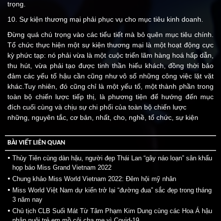
trọng.
10. Sự kiện thương mại phải phục vụ cho mục tiêu kinh doanh.
Đừng quá chú trọng vào các tiểu tiết mà bỏ quên mục tiêu chính.
Tổ chức thực hiện một sự kiện thương mại là một hoạt động cực
kỳ phức tạp: nó phải vừa là một cuộc triển lãm hàng hoá hấp dẫn,
thu hút, vừa phải tạo được tinh thần hiếu khách, đồng thời bảo
đảm các yếu tố hậu cần cũng như vô số những công việc lặt vặt
khác.Tuy nhiên, đó cũng chỉ là một yếu tố, một thành phần trong
toàn bộ chiến lược tiếp thị, là phương tiện để hướng đến mục
đích cuối cùng và chịu sự chi phối của toàn bộ chiến lược
những, nguyên tắc, cơ bản, nhất, cho, nghề, tổ chức, sự kiện
BÀI VIẾT LIÊN QUAN
Thùy Tiên cùng dàn hậu, người đẹp Thái Lan “gây náo loạn” sân khấu
họp báo Miss Grand Vietnam 2022
Chung khảo Miss World Vietnam 2022: Đêm hội mỹ nhân
Miss World Việt Nam dự kiến trở lại “đường đua” sắc đẹp trong tháng
3 năm nay
Chủ tịch CLB Suối Mát Từ Tâm Phạm Kim Dung cùng các Hoa Á hậu
nhận nuôi trẻ em mồ côi cha mẹ vì Covid-19