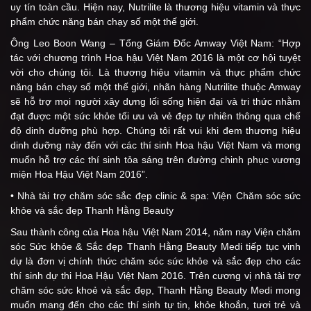
uy tín toàn cầu. Hiện nay, Nutrilite là thương hiệu vitamin và thực
phẩm chức năng bán chạy số một thế giới.
Ông Leo Boon Wang – Tổng Giám Đốc Amway Việt Nam: “Hợp
tác với chương trình Hoa hậu Việt Nam 2016 là một cơ hội tuyệt
vời cho chúng tôi. Là thương hiệu vitamin và thực phẩm chức
năng bán chạy số một thế giới, nhãn hàng Nutrilite thuộc Amway
sẽ hỗ trợ mọi người xây dựng lối sống hiện đại và tri thức nhằm
đạt được một sức khỏe tối ưu và vẻ đẹp tự nhiên thông qua chế
độ dinh dưỡng phù hợp. Chúng tôi rất vui khi đem thương hiệu
dinh dưỡng này đến với các thí sinh Hoa hậu Việt Nam và mong
muốn hỗ trợ các thí sinh tỏa sáng trên đường chinh phục vương
miện Hoa Hậu Việt Nam 2016”.
• Nhà tài trợ chăm sóc sắc đẹp clinic & spa: Viện Chăm sóc sức
khỏe và sắc đẹp Thanh Hằng Beauty
Sau thành công của Hoa hậu Việt Nam 2014, năm nay Viện chăm
sóc Sức khỏe & Sắc đẹp Thanh Hằng Beauty Medi tiếp tục vinh
dự là đơn vị chính thức chăm sóc sức khỏe và sắc đẹp cho các
thí sinh dự thi Hoa Hậu Việt Nam 2016. Trên cương vị nhà tài trợ
chăm sóc sức khoẻ và sắc đẹp, Thanh Hằng Beauty Medi mong
muốn mang đến cho các thí sinh tự tin, khỏe khoắn, tươi trẻ và