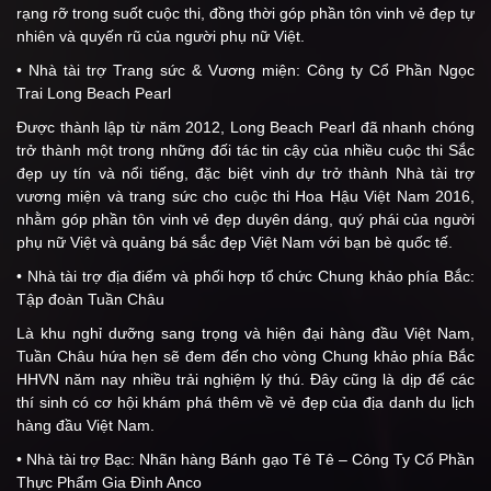
rạng rỡ trong suốt cuộc thi, đồng thời góp phần tôn vinh vẻ đẹp tự
nhiên và quyến rũ của người phụ nữ Việt.
• Nhà tài trợ Trang sức & Vương miện: Công ty Cổ Phần Ngọc
Trai Long Beach Pearl
Được thành lập từ năm 2012, Long Beach Pearl đã nhanh chóng
trở thành một trong những đối tác tin cậy của nhiều cuộc thi Sắc
đẹp uy tín và nổi tiếng, đặc biệt vinh dự trở thành Nhà tài trợ
vương miện và trang sức cho cuộc thi Hoa Hậu Việt Nam 2016,
nhằm góp phần tôn vinh vẻ đẹp duyên dáng, quý phái của người
phụ nữ Việt và quảng bá sắc đẹp Việt Nam với bạn bè quốc tế.
• Nhà tài trợ địa điểm và phối hợp tổ chức Chung khảo phía Bắc:
Tập đoàn Tuần Châu
Là khu nghỉ dưỡng sang trọng và hiện đại hàng đầu Việt Nam,
Tuần Châu hứa hẹn sẽ đem đến cho vòng Chung khảo phía Bắc
HHVN năm nay nhiều trải nghiệm lý thú. Đây cũng là dịp để các
thí sinh có cơ hội khám phá thêm về vẻ đẹp của địa danh du lịch
hàng đầu Việt Nam.
• Nhà tài trợ Bạc: Nhãn hàng Bánh gạo Tê Tê – Công Ty Cổ Phần
Thực Phẩm Gia Đình Anco