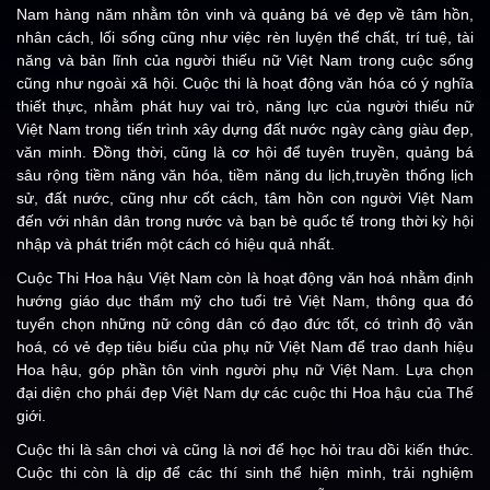
Nam hàng năm nhằm tôn vinh và quảng bá vẻ đẹp về tâm hồn,
nhân cách, lối sống cũng như việc rèn luyện thể chất, trí tuệ, tài
năng và bản lĩnh của người thiếu nữ Việt Nam trong cuộc sống
cũng như ngoài xã hội. Cuộc thi là hoạt động văn hóa có ý nghĩa
thiết thực, nhằm phát huy vai trò, năng lực của người thiếu nữ
Việt Nam trong tiến trình xây dựng đất nước ngày càng giàu đẹp,
văn minh. Đồng thời, cũng là cơ hội để tuyên truyền, quảng bá
sâu rộng tiềm năng văn hóa, tiềm năng du lịch,truyền thống lịch
sử, đất nước, cũng như cốt cách, tâm hồn con người Việt Nam
đến với nhân dân trong nước và bạn bè quốc tế trong thời kỳ hội
nhập và phát triển một cách có hiệu quả nhất.
Cuộc Thi Hoa hậu Việt Nam còn là hoạt động văn hoá nhằm định
hướng giáo dục thẩm mỹ cho tuổi trẻ Việt Nam, thông qua đó
tuyển chọn những nữ công dân có đạo đức tốt, có trình độ văn
hoá, có vẻ đẹp tiêu biểu của phụ nữ Việt Nam để trao danh hiệu
Hoa hậu, góp phần tôn vinh người phụ nữ Việt Nam. Lựa chọn
đại diện cho phái đẹp Việt Nam dự các cuộc thi Hoa hậu của Thế
giới.
Cuộc thi là sân chơi và cũng là nơi để học hỏi trau dồi kiến thức.
Cuộc thi còn là dịp để các thí sinh thể hiện mình, trải nghiệm