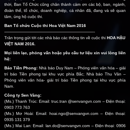
thời, Ban Tổ Chức cũng chân thành cảm ơn các bộ, ban, ngành,
đoàn thể, tổ chức, doanh nghiệp, cá nhân đã, đang và sẽ quan
tâm, ủng hộ cuộc thi.
Ban Tổ chức Cuộc thi Hoa Việt Nam 2016
——————————————————————-
Trân trọng gửi tới các nhà báo các thông tin về cuộc thi
HOA HẬU
VIỆT NAM 2016.
Mọi liên lạc, phỏng vấn hoặc yêu cầu tư liệu xin vui lòng liên
hệ:
Báo Tiền Phong:
Nhà báo Duy Nam – Phóng viên văn hóa – giải
trí báo Tiền phong tại khu vực phía Bắc; Nhà báo Thu Vân –
Phóng viên văn hóa- giải trí báo Tiền phong tại khu vực phía
Nam.
Công ty Sen Vàng:
(Ms.) Thanh Trúc: Email: truc.tran @senvangvn.com – Điện thoại:
0903 773 763
(Ms.) Mơ Hoài: Email:
hoai.ngo@senvangvn.com
– Điện thoại:
0935 131 379
(Ms.) Mai Lan: Email:
lan.do@senvangvn.com
– Điện thoại: 0906