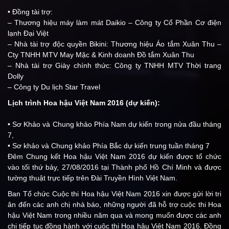
• Đồng tài trợ:
– Thương hiệu máy làm mát Daikio – Công ty Cổ Phần Cơ điện
lạnh Đại Việt
– Nhà tài trợ độc quyền Bikini: Thương hiệu Áo tắm Xuân Thu –
Cty TNHH MTV May Mặc & Kinh doanh Đồ tắm Xuân Thu
– Nhà tài trợ Giày chính thức: Công ty TNHH MTV Thời trang
Dolly
– Công ty Du lịch Star Travel
Lịch trình Hoa hậu Việt Nam 2016 (dự kiến):
• Sơ Khảo và Chung khảo Phía Nam dự kiến trong nửa đầu tháng
7,
• Sơ khảo và Chung khảo Phía Bắc dự kiến trung tuần tháng 7
Đêm Chung kết Hoa hậu Việt Nam 2016 dự kiến được tổ chức
vào tối thứ bảy, 27/08/2016 tại Thành phố Hồ Chí Minh và được
tường thuật trực tiếp trên Đài Truyền Hình Việt Nam.
Ban Tổ chức Cuộc thi Hoa hậu Việt Nam 2016 xin được gửi lời tri
ân đến các anh chị nhà báo, những người đã hỗ trợ cuộc thi Hoa
hậu Việt Nam trong nhiều năm qua và mong muốn được các anh
chị tiếp tục đồng hành với cuộc thi Hoa hậu Việt Nam 2016. Đồng