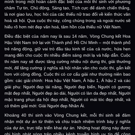
mình trong một hoàn cảnh đặc biệt của mỗi thí sinh với phương
châm Tự tin, Chủ động, Sáng tạo, Tích cực để dành chiến thắng,
là nơi giao lưu, học hỏi của các thiếu nữ trao đổi về kiến thức văn
hoá xã hội. Qua cuộc thi này, công chúng trong và ngoài nước sẽ
hiểu rõ hơn nét đẹp văn hoá, tâm hồn của thiếu nữ Việt Nam.
Điều đặc biệt của năm nay là sau 14 năm, Vòng Chung kết Hoa
Hậu Việt Nam trở lại với Thành phố Hồ Chí Minh – một thành phố
trẻ năng động, giữ vai trò đầu tàu kinh tế của cả nước, hứa hẹn
mang đến cho cuộc thi nhiều điểm sáng mới lạ và hấp dẫn. Cuộc
thi năm nay sẽ được tăng cường nhiều nội dung thi, giải thưởng
mới, để tăng cường ý nghĩa xã hội nhân văn cho cuộc thi, gắn kết
hơn với cộng đồng, Cuộc thi có cơ cấu giải như thường niên bao
gồm: các giải chính: Hoa hậu Việt Nam, Á hậu 1, Á hậu 2 và các
giải phụ: Người đẹp tài năng, Người đẹp biển, Người có gương
mặt đẹp nhất, Người đẹp áo dài, Người có làn da đẹp nhất, Người
mặc trang phục dạ hội đẹp nhất, Người có mái tóc đẹp nhất, và
có thêm giải mới: Giải Người đẹp Nhân Ái.
Khoảng 40 thí sinh vào Vòng Chung kết, mỗi thí sinh sẽ đảm
nhận một dự án từ thiện và chịu trách nhiệm trình bày ý nghĩa
của dự án, trực tiếp triển khai dự án. Những hoạt động này được
ghi hình phát sóng trên nhiều kênh truyền hình uy tín để công