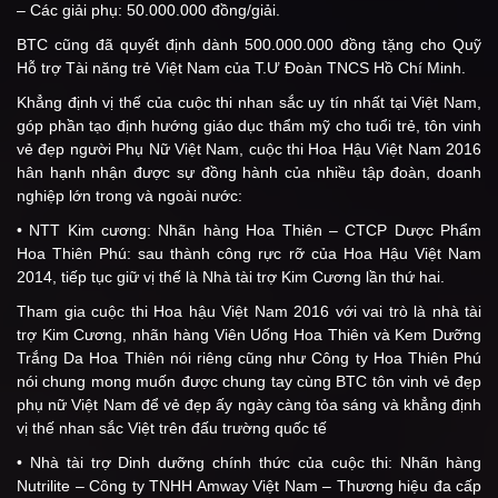
– Các giải phụ: 50.000.000 đồng/giải.
BTC cũng đã quyết định dành 500.000.000 đồng tặng cho Quỹ
Hỗ trợ Tài năng trẻ Việt Nam của T.Ư Đoàn TNCS Hồ Chí Minh.
Khẳng định vị thế của cuộc thi nhan sắc uy tín nhất tại Việt Nam,
góp phần tạo định hướng giáo dục thẩm mỹ cho tuổi trẻ, tôn vinh
vẻ đẹp người Phụ Nữ Việt Nam, cuộc thi Hoa Hậu Việt Nam 2016
hân hạnh nhận được sự đồng hành của nhiều tập đoàn, doanh
nghiệp lớn trong và ngoài nước:
• NTT Kim cương: Nhãn hàng Hoa Thiên – CTCP Dược Phẩm
Hoa Thiên Phú: sau thành công rực rỡ của Hoa Hậu Việt Nam
2014, tiếp tục giữ vị thế là Nhà tài trợ Kim Cương lần thứ hai.
Tham gia cuộc thi Hoa hậu Việt Nam 2016 với vai trò là nhà tài
trợ Kim Cương, nhãn hàng Viên Uống Hoa Thiên và Kem Dưỡng
Trắng Da Hoa Thiên nói riêng cũng như Công ty Hoa Thiên Phú
nói chung mong muốn được chung tay cùng BTC tôn vinh vẻ đẹp
phụ nữ Việt Nam để vẻ đẹp ấy ngày càng tỏa sáng và khẳng định
vị thế nhan sắc Việt trên đấu trường quốc tế
• Nhà tài trợ Dinh dưỡng chính thức của cuộc thi: Nhãn hàng
Nutrilite – Công ty TNHH Amway Việt Nam – Thương hiệu đa cấp