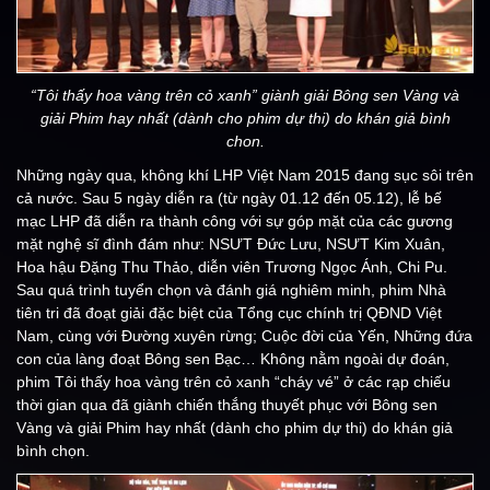
“Tôi thấy hoa vàng trên cỏ xanh” giành giải Bông sen Vàng và
giải Phim hay nhất (dành cho phim dự thi) do khán giả bình
chon.
Những ngày qua, không khí LHP Việt Nam 2015 đang sục sôi trên
cả nước. Sau 5 ngày diễn ra (từ ngày 01.12 đến 05.12), lễ bế
mạc LHP đã diễn ra thành công với sự góp mặt của các gương
mặt nghệ sĩ đình đám như: NSƯT Đức Lưu, NSƯT Kim Xuân,
Hoa hậu Đặng Thu Thảo, diễn viên Trương Ngọc Ánh, Chi Pu.
Sau quá trình tuyển chọn và đánh giá nghiêm minh, phim Nhà
tiên tri đã đoạt giải đặc biệt của Tổng cục chính trị QĐND Việt
Nam, cùng với Đường xuyên rừng; Cuộc đời của Yến, Những đứa
con của làng đoạt Bông sen Bạc… Không nằm ngoài dự đoán,
phim Tôi thấy hoa vàng trên cỏ xanh “cháy vé” ở các rạp chiếu
thời gian qua đã giành chiến thắng thuyết phục với Bông sen
Vàng và giải Phim hay nhất (dành cho phim dự thi) do khán giả
bình chọn.