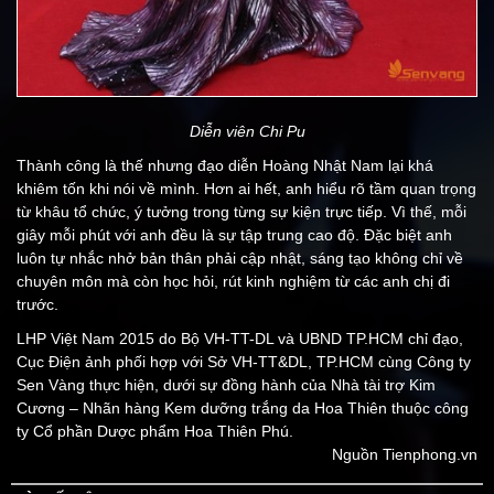
Diễn viên Chi Pu
Thành công là thế nhưng đạo diễn Hoàng Nhật Nam lại khá
khiêm tốn khi nói về mình. Hơn ai hết, anh hiểu rõ tầm quan trọng
từ khâu tổ chức, ý tưởng trong từng sự kiện trực tiếp. Vì thế, mỗi
giây mỗi phút với anh đều là sự tập trung cao độ. Đặc biệt anh
luôn tự nhắc nhở bản thân phải cập nhật, sáng tạo không chỉ về
chuyên môn mà còn học hỏi, rút kinh nghiệm từ các anh chị đi
trước.
LHP Việt Nam 2015 do Bộ VH-TT-DL và UBND TP.HCM chỉ đạo,
Cục Điện ảnh phối hợp với Sở VH-TT&DL, TP.HCM cùng Công ty
Sen Vàng thực hiện, dưới sự đồng hành của Nhà tài trợ Kim
Cương – Nhãn hàng Kem dưỡng trắng da Hoa Thiên thuộc công
ty Cổ phần Dược phẩm Hoa Thiên Phú.
Nguồn Tienphong.vn