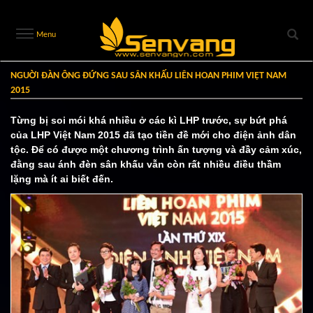
Menu
NGUỜI ĐÀN ÔNG ĐỨNG SAU SÂN KHẤU LIÊN HOAN PHIM VIỆT NAM
2015
Từng bị soi mói khá nhiều ở các kì LHP trước, sự bứt phá
của LHP Việt Nam 2015 đã tạo tiền đề mới cho điện ảnh dân
tộc. Để có được một chương trình ấn tượng và đầy cảm xúc,
đằng sau ánh đèn sân khấu vẫn còn rất nhiều điều thầm
lặng mà ít ai biết đến.